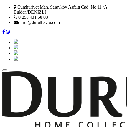
Cumhuriyet Mah. Sarayköy Asfaltı Cad. No:11 /A
Buldan/DENİZLİ
0 258 431 58 03
durul@durulhavlu.com