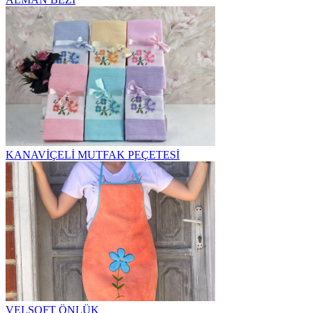
KANAVİÇELİ MUTFAK PEÇETESİ
VELSOFT ÖNLÜK