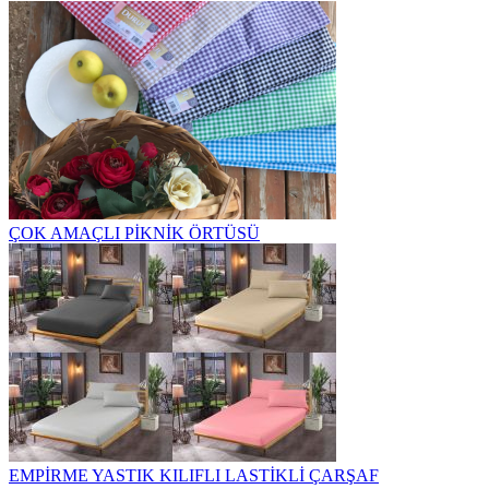
ÇOK AMAÇLI PİKNİK ÖRTÜSÜ
EMPİRME YASTIK KILIFLI LASTİKLİ ÇARŞAF