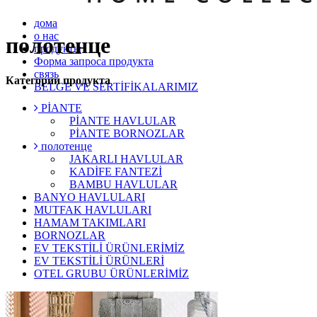
дома
о нас
полотенце
продукты
Форма запроса продукта
связь
Категории продукта
BELGE VE SERTİFİKALARIMIZ
PİANTE
PİANTE HAVLULAR
PİANTE BORNOZLAR
полотенце
JAKARLI HAVLULAR
KADİFE FANTEZİ
BAMBU HAVLULAR
BANYO HAVLULARI
MUTFAK HAVLULARI
HAMAM TAKIMLARI
BORNOZLAR
EV TEKSTİLİ ÜRÜNLERİMİZ
EV TEKSTİLİ ÜRÜNLERİ
OTEL GRUBU ÜRÜNLERİMİZ