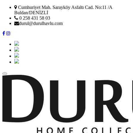
Cumhuriyet Mah. Sarayköy Asfaltı Cad. No:11 /A
Buldan/DENİZLİ
0 258 431 58 03
durul@durulhavlu.com