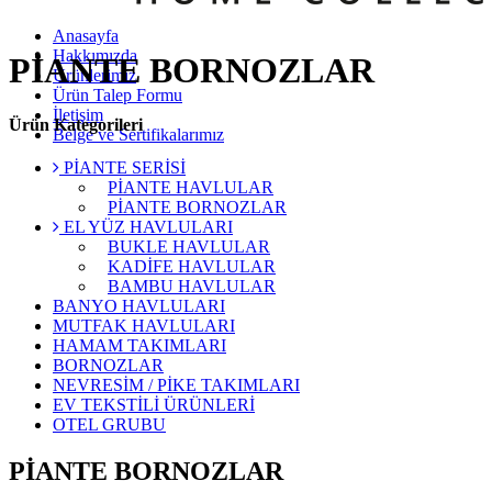
Anasayfa
Hakkımızda
PİANTE BORNOZLAR
Ürünlerimiz
Ürün Talep Formu
İletişim
Ürün Kategorileri
Belge ve Sertifikalarımız
PİANTE SERİSİ
PİANTE HAVLULAR
PİANTE BORNOZLAR
EL YÜZ HAVLULARI
BUKLE HAVLULAR
KADİFE HAVLULAR
BAMBU HAVLULAR
BANYO HAVLULARI
MUTFAK HAVLULARI
HAMAM TAKIMLARI
BORNOZLAR
NEVRESİM / PİKE TAKIMLARI
EV TEKSTİLİ ÜRÜNLERİ
OTEL GRUBU
PİANTE BORNOZLAR