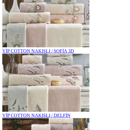
VİP COTTON NAKIŞLI / SOFİA 3D
VİP COTTON NAKIŞLI / DELFİN