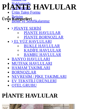
Hakkımızda
PİANTE HAVLULAR
Ürünlerimiz
Ürün Talep Formu
İletişim
Ürün Kategorileri
Belge ve Sertifikalarımız
PİANTE SERİSİ
PİANTE HAVLULAR
PİANTE BORNOZLAR
EL YÜZ HAVLULARI
BUKLE HAVLULAR
KADİFE HAVLULAR
BAMBU HAVLULAR
BANYO HAVLULARI
MUTFAK HAVLULARI
HAMAM TAKIMLARI
BORNOZLAR
NEVRESİM / PİKE TAKIMLARI
EV TEKSTİLİ ÜRÜNLERİ
OTEL GRUBU
PİANTE HAVLULAR