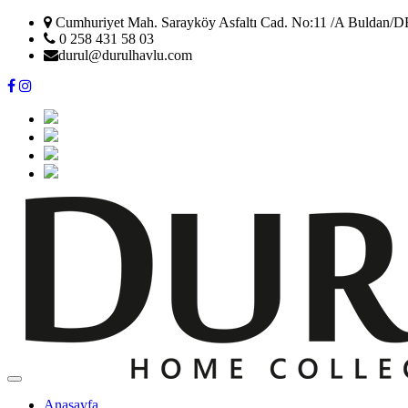
Cumhuriyet Mah. Sarayköy Asfaltı Cad. No:11 /A Buldan/
0 258 431 58 03
durul@durulhavlu.com
Anasayfa