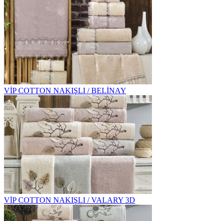
VİP COTTON NAKIŞLI / BELİNAY
VİP COTTON NAKIŞLI / VALARY 3D